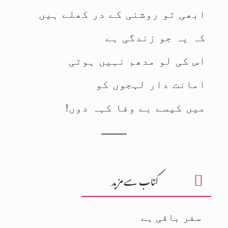
ابھی تو روشنی کے در کھلے ہیں
کہ یہ جو زندگی ہے
اس کی لو مدھم نہیں ہوتی
امانت دار لہجوں کو
میں کیسے بے وفا کہہ دوں!
کتاب سے مزید
سفر باقی ہے