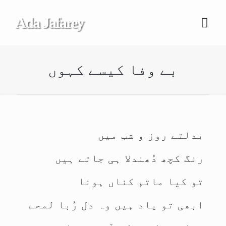
Ada Jafarey
بے وفا کیسے کہوں
بدلتے روز و شب میں
رنگ کچھ دُھندلا ہی جاتے ہیں
تو کیا ماتم کناں ہونا
ابھی تو یاد ہیں وہ دل رُبا لمحے