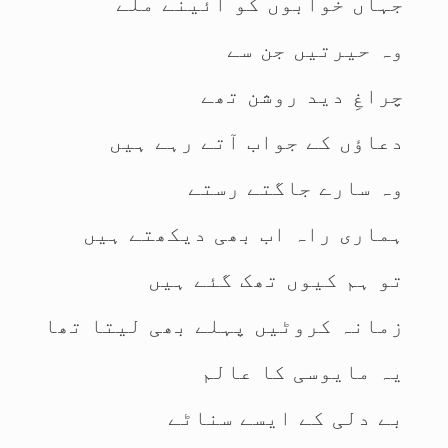
جہاں خوابوں کو آئینے ملے
وہ حیرتیں جن سے
چراغِ دید روشن تھے
دعاؤں کے جواب آتے رہے ہیں
وہ سارے جاگتے رستے
ہماری راہ اب بھی دیکھتے ہیں
تو ہم کیوں تھک گئے ہیں
زمانہ کروٹیں پہلے بھی لیتا تھا
یہ مایوسی کا عالم
بے دلی کے ایسے سناٹے