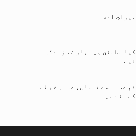
میراثِ آدم
کیا مطمئن ہیں بارِ غمِ زندگی
لیے
غمِ عشرت سے ترساں، عشرتِ غم لے
کے آئے ہیں