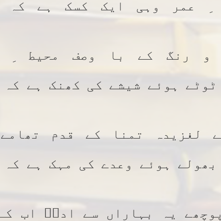
 ِ عمر وہی ایک کسک ہے کہ ن
 و رنگ کے با وصف محیط ِ ع
ٹوٹے ہوئے شیشے کی کھنک ہے کہ 
 لغزیدہ تمنا کے قدم تھامے
بھولے ہوئے وعدے کی مہک ہے کہ 
وچھے یہ بہاراں سے اداؔ اب کے