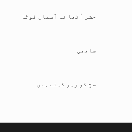
حشر اُٹھا نہ آسماں ٹوٹا
ساتھی
سچ کو زہر کہتے ہیں