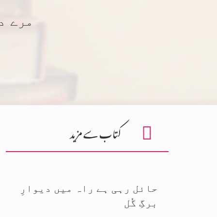
مرے د
کتاب سے مزید
حائل رہی ہے راہ میں دیوارِ
برگِ گُل