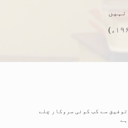
نہیں
توفیق سے کب کوئی سروکار چلے
ہے