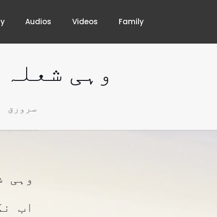
hy
Audios
Videos
Family
وہی شعلہ 
سرورق
وہی ش
اب نگ