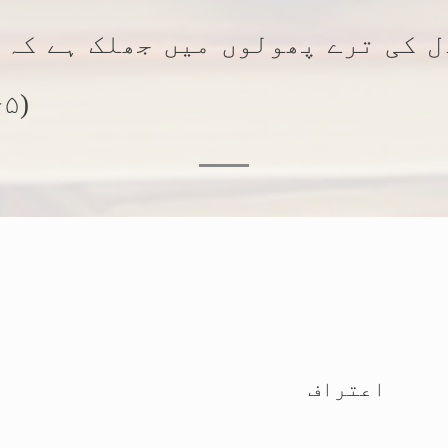
ل کی ترے پھولوں میں جھلک ہے کہ 
(۱۹۶۵ء)
اعتراف