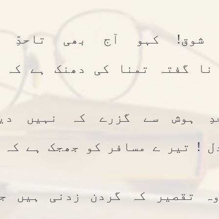
ِ شوق! کہو آج بھی تاحدِّ ن
نا گفتہ تمنا کی دھنک ہے کہ 
دِ ہوش سے گزرے کہ نہیں دیو
دل ! تیر ے مسافر کو جھجک ہے کہ 
ہ تقصیر کہ گردن زدنی ہیں ج