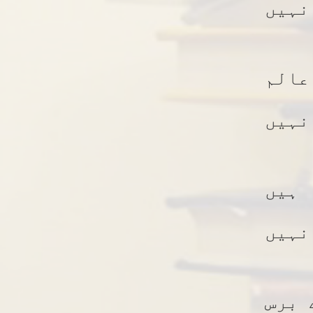
ہیں
الم
نہیں
 ہیں
نہیں
 برس