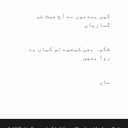
کیں ہمدموں نے آج عبث غم
گساریاں
شکوہ بھی کیجیے تو کہاں ہے
روا ہمیں
ماں