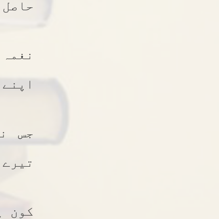
حاصل
نغمہ
اپنے 
جس نے
تیرے 
کون پ