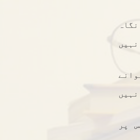
گاہ
نہیں
انے
نہیں
س پر