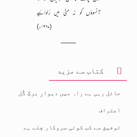
آنسوؤں کو نہ مٹی میں رُلوائیے
(۱۹۶۷ء)
کتاب سے مزید
حائل رہی ہے راہ میں دیوارِ برگِ گُل
اعتراف
توفیق سے کب کوئی سروکار چلے ہے