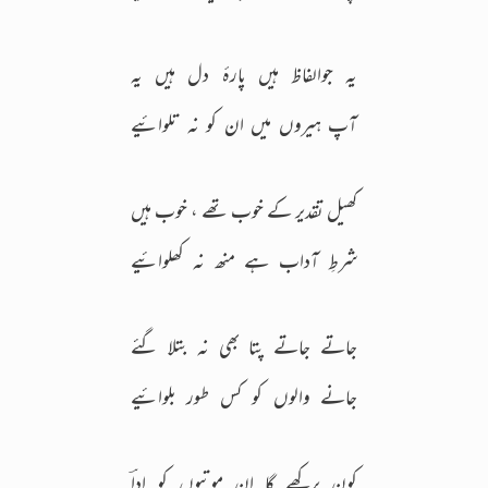
یہ جوالفاظ ہیں پارۂ دل ہیں یہ
آپ ہیروں میں ان کو نہ تلوائیے
کھیل تقدیر کے خوب تھے ، خوب ہیں
شرطِ آداب ہے منھ نہ کھلوائیے
جاتے جاتے پتا بھی نہ بتلا گئے
جانے والوں کو کس طور بلوائیے
کون پرکھے گا ان موتیوں کو اداؔ