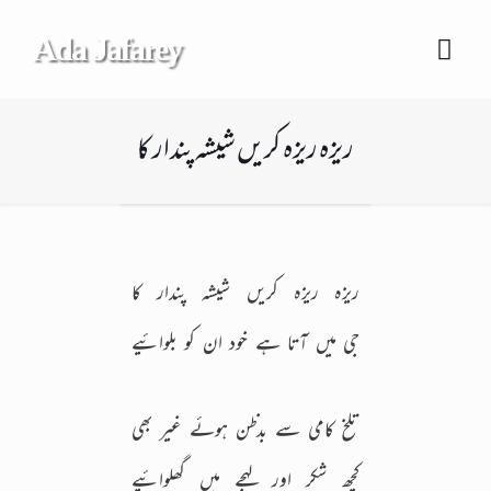
Ada Jafarey
ریزہ ریزہ کریں شیشہ پندار کا
ریزہ ریزہ کریں شیشہ پندار کا
جی میں آتا ہے خود ان کو بلوائیے
تلخ کامی سے بدظن ہوئے غیر بھی
کچھ شکر اور لہجے میں گھلوائیے