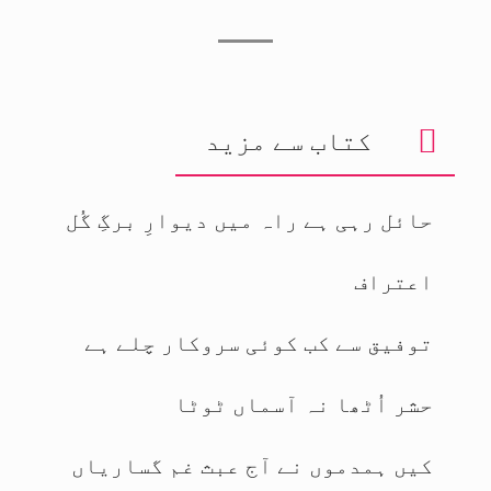
کتاب سے مزید
حائل رہی ہے راہ میں دیوارِ برگِ گُل
اعتراف
توفیق سے کب کوئی سروکار چلے ہے
حشر اُٹھا نہ آسماں ٹوٹا
کیں ہمدموں نے آج عبث غم گساریاں