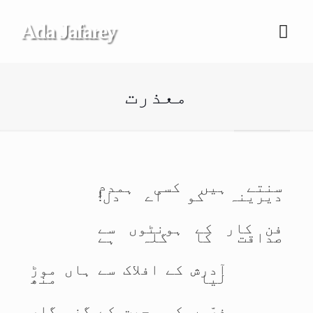
Ada Jafarey
معذرت
سنتے ہیں کسی ہمدمِ
دیرینہ کو اے دل!
فن کار کے ہونٹوں سے
صداقت کا گلہ ہے
آدرش کے افلاک سے ہاں موڑ
لیا منھ
ذرّوں کی محبت کے گنہ گار