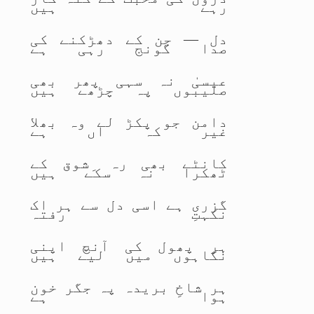
رہے ہیں
دل — جن کے دھڑکنے کی
صدا گونج رہی ہے
عیسیٰ نہ سہی پھر بھی
صلیبوں پہ چڑھے ہیں
دامن جو پکڑ لے وہ بھلا
غیر کہ اں ہے
کانٹے بھی رہ ِشوق کے
ٹھکرا نہ سکے ہیں
گزری ہے اسی دل سے ہر اک
نکہتِ رفتہ
ہر پھول کی آنچ اپنی
نگاہوں میں لیے ہیں
ہر شاخِ بریدہ پہ جگر خون
ہوا ہے