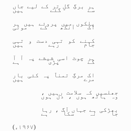
ہر برگِ گلِ تر کے لیے جاں
سے گئے ہیں
پلکوں میں پروئے ہیں ہر
اک آنکھ کے موتی
کہنے کو تہی دست و تہی
جام رہے ہیں
ہر چوٹ اسی شیشے پہ آ آ
کے پڑی ہے
اک مرگِ تمناّ پہ کئی بار
مرے ہیں
جھلسیں کہ سلامت رہیں ،
وہ ہاتھ ہوں ، دل ہوں
بھڑکی ہے جہاں آگ ، رہا
جا نہ سکا ہے
(۱۹۶۷ء)