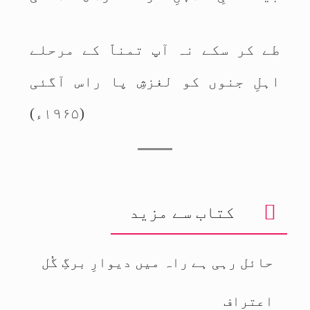
طے کر سکے نہ آپ تمناّ کے مرحلے
اہلِ جنوں کو لغزشِ پا راس آگئی
(۱۹۶۵ء)
کتاب سے مزید
حائل رہی ہے راہ میں دیوارِ برگِ گُل
اعتراف