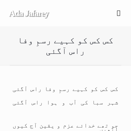
Ada Jafarey
کس کس کو کہیے رسمِ وفا
راس آگئی
کس کس کو کہیے رسمِ وفا راس آگئی
شہر سبا کی آب و ہوا راس آگئی
جو تھے خدائے عزم و یقین آج کیوں
انھیں