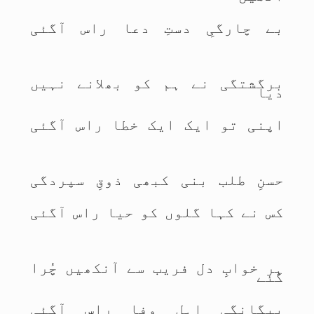
بے چارگیِ دستِ دعا راس آگئی
برگشتگی نے ہم کو بھلانے نہیں
دیا
اپنی تو ایک ایک خطا راس آگئی
حسنِ طلب بنی کبھی ذوقِ سپردگی
کس نے کہا گلوں کو حیا راس آگئی
ہر خوابِ دل فریب سے آنکھیں چُرا
گئے
بیگانگیِ اہلِ وفا راس آگئی