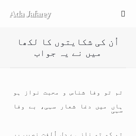
Ada Jafarey
اُن کی شکایتوں کا لکھا
میں نے یہ جواب
تم تو وفا شناس و محبت نواز ہو
ہاں میں دغا شعار سہی، بے وفا
سہی
تم کو تو ناز ہے دلِ اُلفت نصیب پر