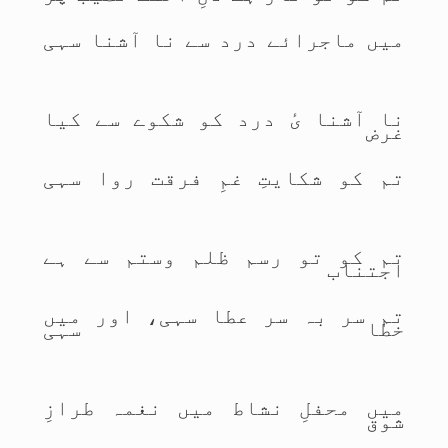
میں ماجرائے درد سے نا آشنا سہی
نا آشنا یٔ درد کو شکوے سے کیا
غرض
تم کو شکایتِ غمِ فرقت روا سہی
تم کو تو رسم ظلم وستم سے ہے
اجتناب
تم سر بہ سر عطا سہی، اور میں
خطا سہی
میں محفلِ نشاط میں نغمہ طرازِ
شوق