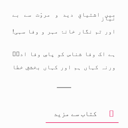
میں اشتیاقِ دید و مروّت سے بے
نیاز
اور تم نگار خانۂ مہر و وفا سہی!
ہے اک وفا شناس کو پاسِ وفا اداؔ
ورنہ کہاں ہم اور کہاں بخششِ خطا
کتاب سے مزید