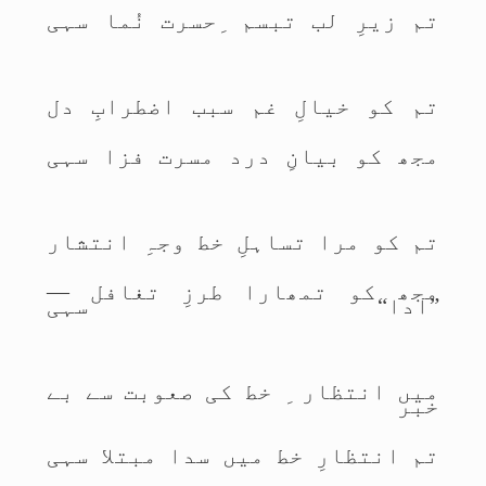
تم زیرِ لب تبسم ِحسرت نُما سہی
تم کو خیالِ غم سبب اضطرابِ دل
مجھ کو بیانِ درد مسرت فزا سہی
تم کو مرا تساہلِ خط وجہِ انتشار
مجھ کو تمھارا طرزِ تغافل —
”ادا“ سہی
میں انتظار ِ خط کی صعوبت سے بے
خبر
تم انتظارِ خط میں سدا مبتلا سہی