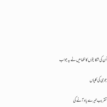
اُن کی شکایتوں کا لکھا میں نے یہ جواب
جوہی کی کلیاں
تقریب تیرے یاد آنے کی