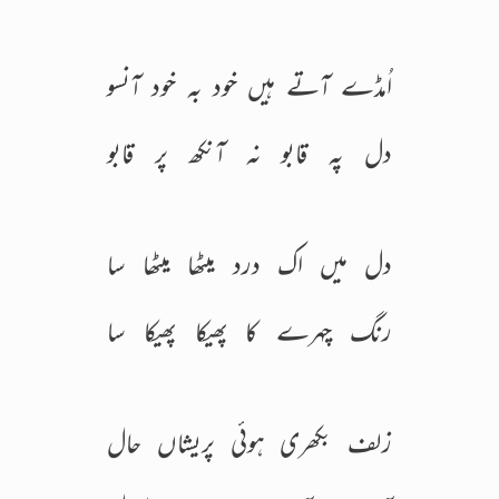
اُمڈے آتے ہیں خود بہ خود آنسو
دل پہ قابو نہ آنکھ پر قابو
دل میں اک درد میٹھا میٹھا سا
رنگ چہرے کا پھیکا پھیکا سا
زلف بکھری ہوئی پریشاں حال