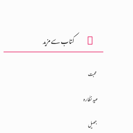
کتاب سے مزید
محبت
عیدِ نظّارہ
جھیل