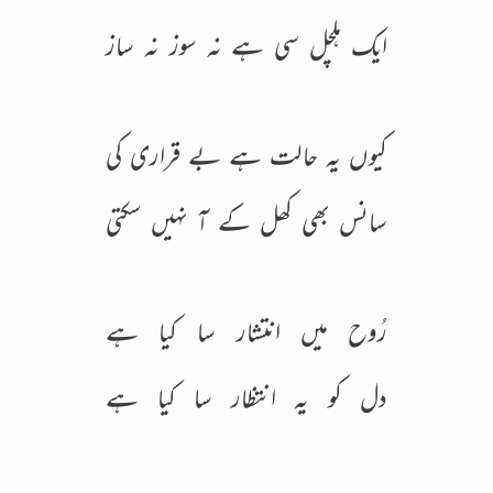
ایک ہلچل سی ہے نہ سوز نہ ساز
کیوں یہ حالت ہے بے قراری کی
سانس بھی کھل کے آ نہیں سکتی
رُوح میں انتشار سا کیا ہے
دل کو یہ انتظار سا کیا ہے