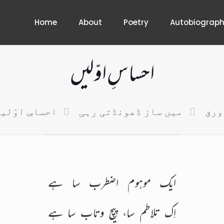
Home
About
Poetry
Autobiograp
احساسِ اوّلیں
ورق
میں ساز ڈھونڈتی رہی
احساسِ اوّلی
ایک موہوم اضطرب سا ہے
اِک تلاطم سا، پیچ وتاب سا ہے