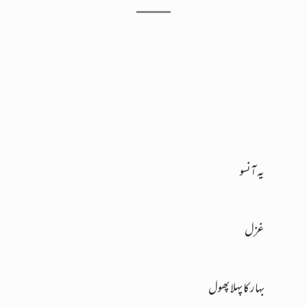
یہ آنسو
غزل
بہار کا پہلا پھول