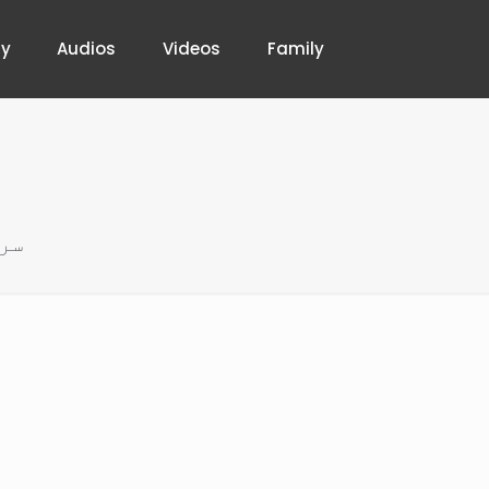
hy
Audios
Videos
Family
سر