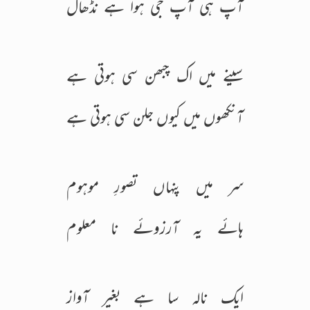
آپ ہی آپ جی ہوا ہے نڈھال
سینے میں اک چبھن سی ہوتی ہے
آنکھوں میں کیوں جلن سی ہوتی ہے
سر میں پنہاں تصورِ موہوم
ہائے یہ آرزوئے نا معلوم
ایک نالہ سا ہے بغیر آواز