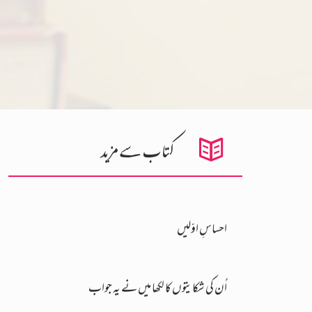
کتاب سے مزید
احساسِ اوّلیں
اُن کی شکایتوں کا لکھا میں نے یہ جواب