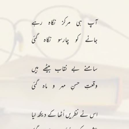
آپ ہی مرکز نگاہ رہے
جانے کو چارسو نگاہ گئی
سامنے بے نقاب بیٹھے ہیں
وقعتِ حسنِ مہر و ماہ گئی
اس نے نظریں اُٹھا کے دیکھ لیا