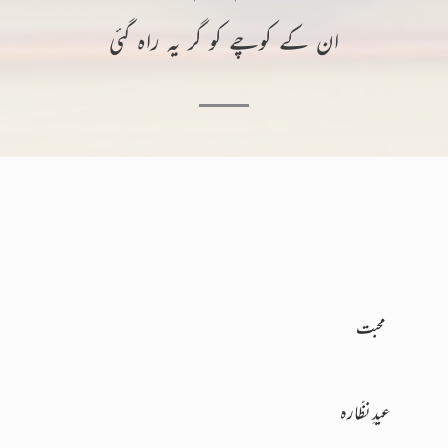
ان کے کوچے کو گر یہ راہ گئی
محبت
عیدِ نظّارہ