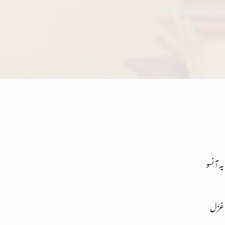
یہ آنسو
غزل