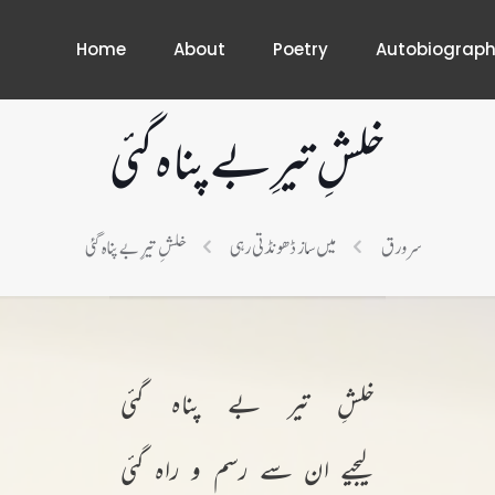
Home
About
Poetry
Autobiograp
خلشِ تیرِ بے پناہ گئی
سرورق
میں ساز ڈھونڈتی رہی
خلشِ تیرِ بے پناہ گئی
خلشِ تیر بے پناہ گئی
لیجیے ان سے رسم و راہ گئی