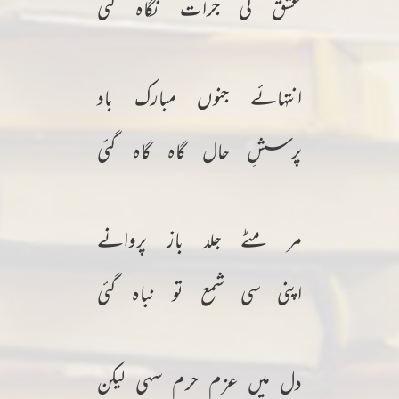
عشق کی جُرأت نگاہ گئی
انتہائے جنوں مبارک باد
پرسشِ حال گاہ گاہ گئی
مر مٹے جلد باز پروانے
اپنی سی شمع تو نباہ گئی
دل میں عزم حرم سہی لیکن