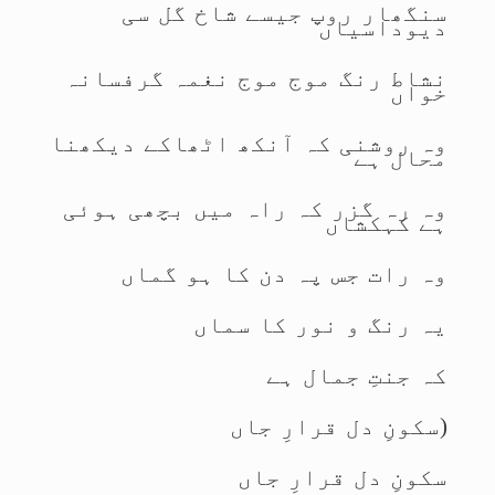
سنگھار روپ جیسے شاخ گل سی
دیوداسیاں
نشاط رنگ موج موج نغمہ گرفسانہ
خواں
وہ روشنی کہ آنکھ اٹھاکے دیکھنا
محال ہے
وہ رہ گزر کہ راہ میں بچھی ہوئی
ہے کہکشاں
وہ رات جس پہ دن کا ہو گماں
یہ رنگ و نور کا سماں
کہ جنتِ جمال ہے
(سکونِ دل قرارِ جاں
سکونِ دل قرارِ جاں