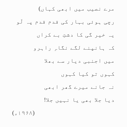
مرے نصیب میں ابھی کہاں)
رچی ہوئی بہار کی قدم قدم پہ لَو
یہ خیر گی کا دشتِ بے کراں
کہ ہانپنے لگے نگاہِ راہرو
میں اجنبی دیار سے بھلا
کہوں تو کیا کہوں
نہ جانے میرے گھر ابھی
دیا جلا بھی یا نہیں جلا!
(۱۹۶۸ء)