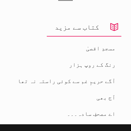
کتاب سے مزید
مسجدِ اقصیٰ
رنگ کے روپ ہزار
آگے حریمِ غم سے کوئی راستہ نہ تھا
آج بھی
اے مصحفِ سادہ۔۔۔