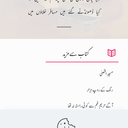
کیا ڈھونڈنے گئے ہیں مسافر خلاؤں میں
کتاب سے مزید
مسجدِ اقصیٰ
رنگ کے روپ ہزار
آگے حریمِ غم سے کوئی راستہ نہ تھا
آج بھی