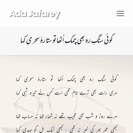
Ada Jafarey
کوئی سنگِ رہ بھی چمک اُٹھاتو ستارۂ سحری کہا
کوئی سنگِ رہ بھی چمک اُٹھا تو ستارۂ سحری کہا
مری رات بھی ترے نام تھی اسے کس نے تیرہ شبی کہا
مرے روز و شب بھی عجیب تھے نہ شمار تھا نہ حساب تھا
کبھی عمر بھر کی خبر نہ تھی ، کبھی ایک پل کو صدی کہا