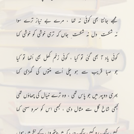
مجھے جانتا بھی کوئی نہ تھا ، مرے بے نیاز ترے سوا
نہ شکست ِ دل نہ شکست ِ جاں کہ تری خوشی کو خوشی کہا
کوئی یاد آ بھی گئی تو کیا ، کوئی زخم کِھل بھی اُٹھا تو کیا
جو صبا قریب سے ہو چلی اُسے منتوں کی گھڑی کہا
بھری دوپہر میں جو پاس تھی ، وہ ترے خیال کی چھاؤں تھی
کبھی شاخ گل سے مثال دی ، کبھی اس کو سروِ سہی کہا
کہیں سنگِ رہ کہیں سنگِ در ، کہ میں پتھروں کے نگر میں ہوں