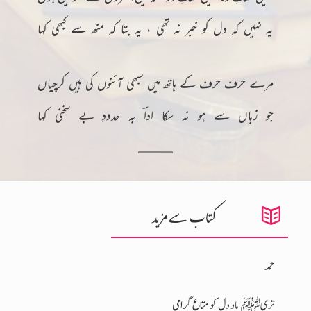
یہ نہیں کہ دل کو خبر نہ تھی ، یہ بتا کہ منھ سے کبھی کہا
مرے حرف حرف کے ہاتھ میں سبھی آئنوں کی ہیں کرچیاں
جو زباں سے ہو نہ سکا اداؔ بہ حدودِ بے سخنی کہا
کتاب سے مزید
حمد
تریﷺ یاد دل کو متاعِ گرامی