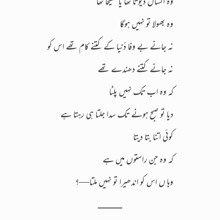
وہ انساں دیوتا تھا یا مسیحا تھا
وہ بھولا تو نہیں ہوگا
نہ جانے بے وفا دُنیا کے کتنے کام تھے اس کو
نہ جانے کتنے دھندے تھے
کہ وہ اب تک نہیں پلٹا
دیا تو صبح ہونے تک سدا جلتا ہی رہتا ہے
کوئی اتنا بتا دیتا
کہ وہ جن راستوں میں ہے
وہا ں اس کو اندھیرا تو نہیں ملتا—؟