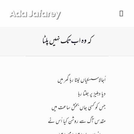
Ada Jafarey
کہ وہ اب تک نہیں پلٹا
اُجالا سسکیاں لیتا رہا گھر میں
دیا دہلیز پر جلتا رہا
جس کو کسی جاں بخش ساعت میں
مقدس آگ سے روشن کیا اُس نے