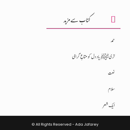
کتاب سے مزید
حمد
تریﷺ یاد دل کو متاعِ گرامی
نعت
سلام
ایک شعر
© All Rights Reserved - Ada Jafarey