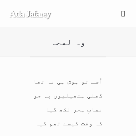
Ada Jafarey
وہ لمحہ
اُسے تو ہوش ہی نہ تھا
کھلی ہتھیلیوں پہ جو
نصابِ ہجر لکھ گیا
کہ وقت کیسے تھم گیا