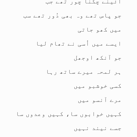
آئینے چکنا چور تھے جب
جو پاس تھے وہ بھی دُور تھے سب
میں کھو جاتی
ایسے میں اُسی نے تھام لیا
جو آنکھ اوجھل
ہر لمحہ میرے ساتھ رہا
کسی خوشبو میں
مرے آنسو میں
کہیں خوابوں سا، کہیں وعدوں سا
جسے نیند نہیں