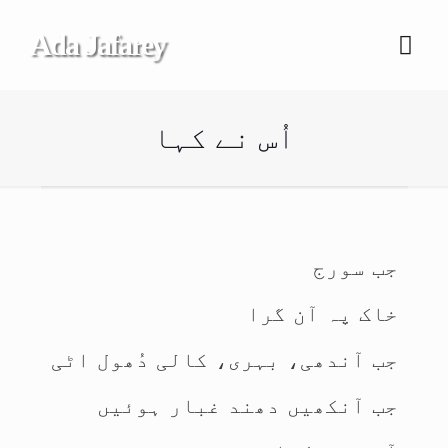
Ada Jafarey
اُس نے کہا
جب سورج
خاک پہ آن گرا
جب آندھی، بہری، کالی دُھول اٹی
جب آنکھیں دھند غبار ہوئیں