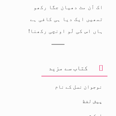
اک اَن مٹ دھیان جگا رکھو
تمھیں ایک دیا ہی کافی ہے
ہاں اس کی لَو اونچی رکھنا!
کتاب سے مزید
نوجوان نسل کے نام
پیش لفظ
ایک شعر