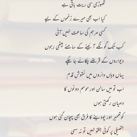
تھوڑی سی ریت باقی ہے
کیا اب بھی میرے زخموں کے لیے
کسی مرہم کی ساعت نہیں آئی
کب تک گونگے آئینے کے سامنے بیٹھی رہوں
دیواروں کے قرضے چکائے جا چکے
یہاں وہاں دائروں میں نقوشِ قدم
اب تو میں سالن اور موسم دونوں کا
دھیان رکھتی ہوں
کوتھمیر اور پودینے کا فرق بھی پہچان گئی ہوں
ہتھیلی پر کوئی جگنو نہیں تو نہ سہی