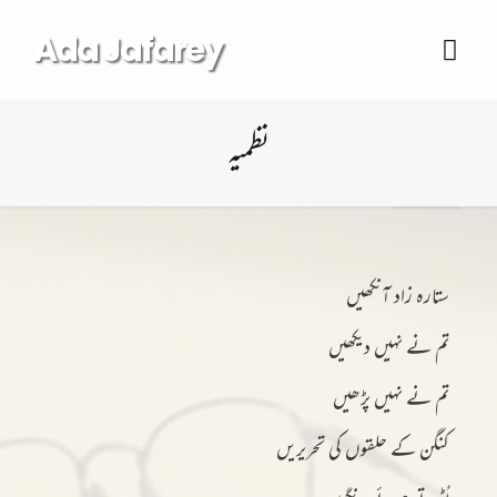
Ada Jafarey
نظمیہ
ستارہ زاد آنکھیں
تم نے نہیں دیکھیں
تم نے نہیں پڑھیں
کنگن کے حلقوں کی تحریریں