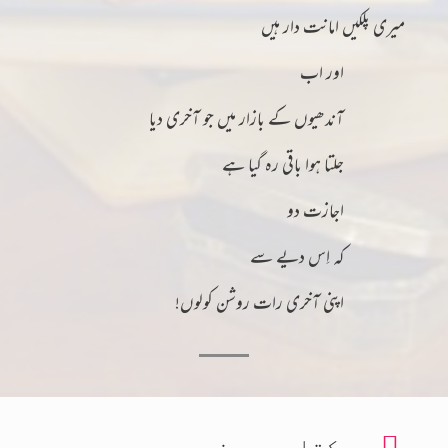
میری پلکیں امانت دار ہیں
اور اب
آندھیوں کے بازار میں جو آخری دیا
جلتا ہوا باقی رہ گیا ہے
اجازت دو
کہ اِس دیے سے
اپنی آخری رات روشن کولوں!
کتاب سے مزید