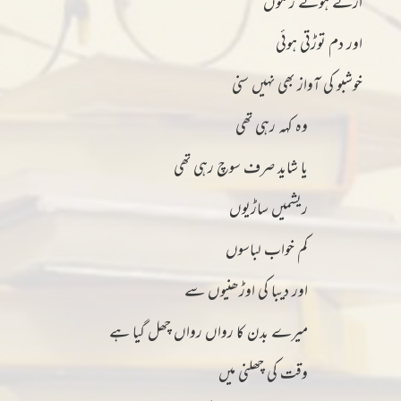
اُڑتے ہوئے رنگوں
اور دم توڑتی ہوئی
خوشبو کی آواز بھی نہیں سنی
وہ کہہ رہی تھی
یا شاید صرف سوچ رہی تھی
ریشمیں ساڑیوں
کم خواب لباسوں
اور دیبا کی اوڑھنیوں سے
میرے بدن کا رواں رواں چھل گیا ہے
وقت کی چھلنی میں