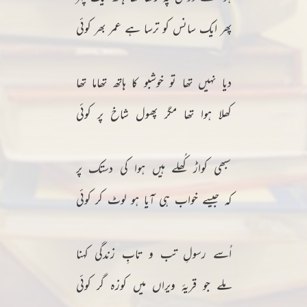
پھر ایک سانس کو ترسا ہے عمر بھر کوئی
دیا نہیں تھا تو خوشبو کا ہاتھ تھاما تھا
کھلا ہوا تھا مگر پھول شاخ پر کوئی
سبھی کواڑ کُھلے ہیں ہوا کی دستک پر
کہ جیسے خواب ہی آیا ہو لوٹ کر کوئی
اُسے رسولِ تب و تابِ زندگی کہنا
ملے جو قریۂ ویراں میں کوزہ گر کوئی