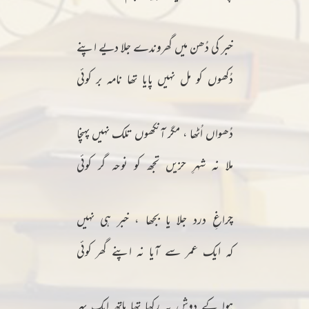
خبر کی دُھن میں گھروندے جلا دیے اپنے
دُکھوں کو مل نہیں پایا تھا نامہ بر کوئی
دُھواں اُٹھا ، مگر آنکھوں تلک نہیں پہنچا
ملا نہ شہرِ حزیں تجھ کو نوحہ گر کوئی
چراغِ درد جلا یا بجھا ، خبر ہی نہیں
کہ ایک عمر سے آیا نہ اپنے گھر کوئی
ہوا کے دوش پہ رکھا تھا ہاتھ ایک پہر