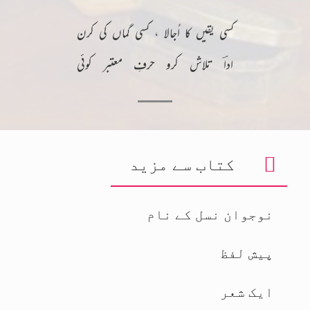
کسی یقیں کا اُجالا ، کسی گماں کی کرن
اداؔ تلاش کرو حرفِ معتبر کوئی
کتاب سے مزید
نوجوان نسل کے نام
پیش لفظ
ایک شعر