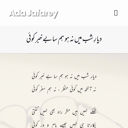
Ada Jafarey
دیارِ شب میں نہ ہو ہم سا بے خبر کوئی
دیارِ شب میں نہ ہو ہم سا بے خبر کوئی
نہ آنکھ میں کوئی منظر ، نہ ہم سفر کوئی
تھکے نہیں ہیں مگر راہ بھی نہیں کٹتی
پکارتا ہی نہیں جیسے بام و در کوئی