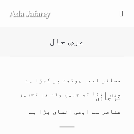
Ada Jafarey
عرضِ حال
مسافر لمحہ چوکھٹ پر کھڑا ہے
میں اتنا تو جبینِ وقت پر تحریر
کر جاؤں
عناصر سے ابھی انساں بڑا ہے